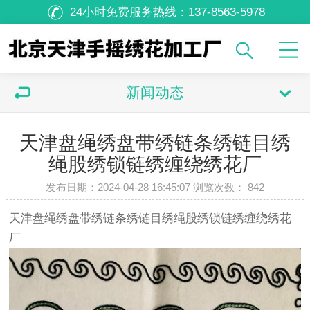
24小时免费服务热线：
137-8563-5978
新闻动态
天津盘绳绣盘带绣链条绣链目绣
绳股绣锁链绣缠绕绣花厂
发布日期：2024-04-28 16:45:07 浏览次数：
842
天津盘绳绣盘带绣链条绣链目绣绳股绣锁链绣缠绕绣花
厂